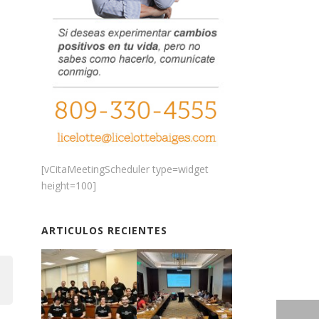
[vCitaMeetingScheduler type=widget
height=100]
ARTICULOS RECIENTES