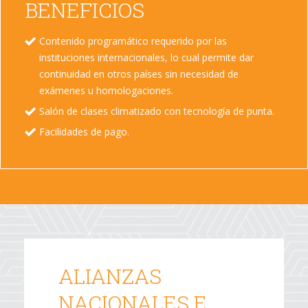
BENEFICIOS
Contenido programático requerido por las
instituciones internacionales, lo cual permite dar
continuidad en otros países sin necesidad de
exámenes u homologaciones.
Salón de clases climatizado con tecnología de punta.
Facilidades de pago.
ALIANZAS
NACIONALES E