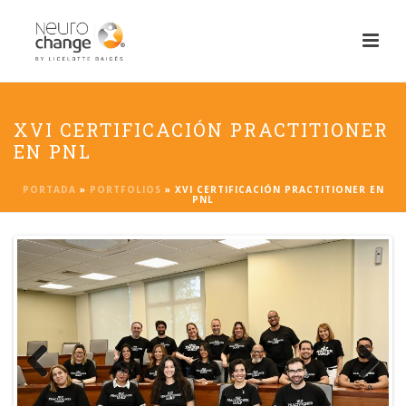
XVI CERTIFICACIÓN PRACTITIONER
EN PNL
PORTADA
»
PORTFOLIOS
»
XVI CERTIFICACIÓN PRACTITIONER EN
PNL
Previ
Next