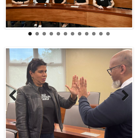
ous
Previ
Next
ous