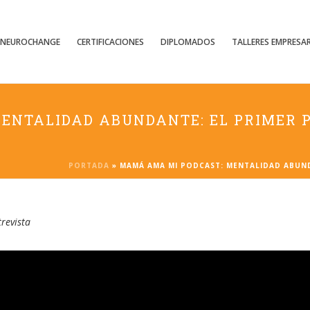
NEUROCHANGE
CERTIFICACIONES
DIPLOMADOS
TALLERES EMPRESAR
ENTALIDAD ABUNDANTE: EL PRIMER P
PORTADA
»
MAMÁ AMA MI PODCAST: MENTALIDAD ABUND
trevista