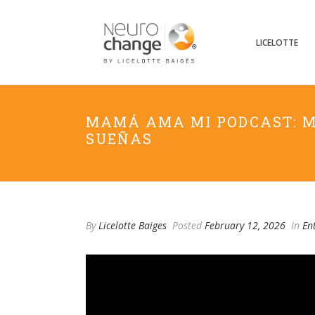
LICELOTTE
MAMÁ AMA MI PODCAST: M
SUEÑAS
By
Licelotte Baiges
Posted
February 12, 2026
In
En