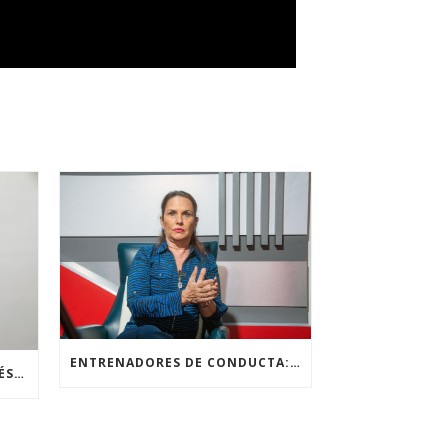
ENTRENADORES DE CONDUCTA: NEURO COACHS Y SU ROL EN LA SANACIÓN EMOCIONAL Y EL DESBLOQUEO MENTAL
NOMBRAN A LICELOTTE BAIGÉS COMO EMBAJADORA PARA APOYAR DESARROLLO PROGRAMACIÓN NEUROLINGÜÍSTICA EN RD